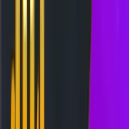
Togel
Slot
Kasino
Olahraga
Arcade
Poker
Tembak Ikan
Sabung Ayam