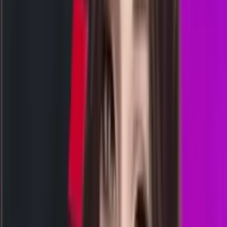
01.00
00.50
0
7
0
4
FD
1841
florida day
Minggu, 09 Agu
Buka
00.30