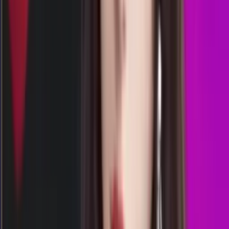
1841
indiana day
Minggu, 09 Agu
Buka
00.20
00.10
6
3
9
3
TD
1580
tennessee day