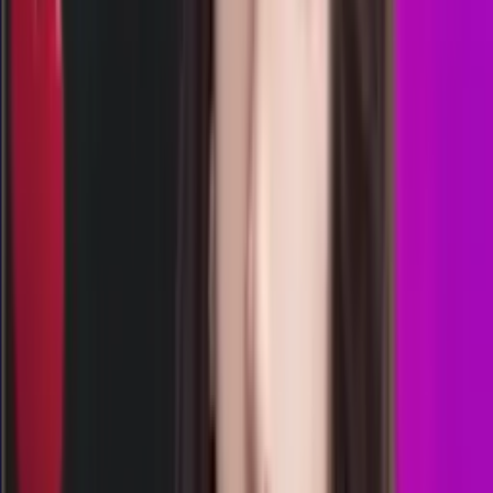
7
6
KM
2627
kentucky midday
Minggu, 09 Agu
Buka
00.21
00.10
8
3
8
7
ID