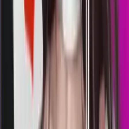
22.15
22.00
6
5
2
5
TM
2251
texas morning
Sabtu, 08 Agu
Buka
22.00