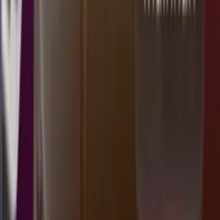
Buka
18.45
17.55
2
9
2
4
MS
1793
morocco quatro 18:00 wib
Sabtu, 08 Agu
Buka
18.00