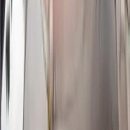
20.10
19.35
7
1
0
2
VC
2626
venice lottery
Sabtu, 08 Agu
Buka
20.00
19.50