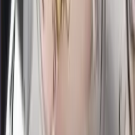
Sabtu, 08 Agu
Buka
21.00
20.50
9
5
4
2
PC
1963
pcso
Sabtu, 08 Agu
Buka