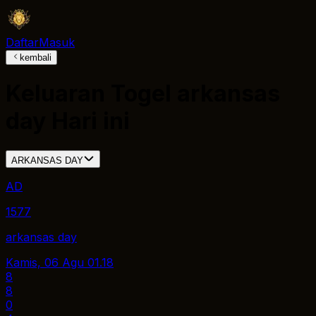
Daftar
Masuk
kembali
Keluaran Togel
arkansas
day
Hari ini
ARKANSAS DAY
AD
1577
arkansas day
Kamis, 06 Agu
01.18
8
8
0