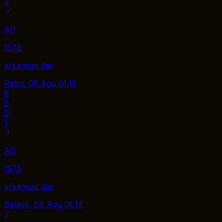
4
AD
1576
arkansas day
Rabu, 05 Agu
01.15
6
6
9
1
AD
1575
arkansas day
Selasa, 04 Agu
01.14
7