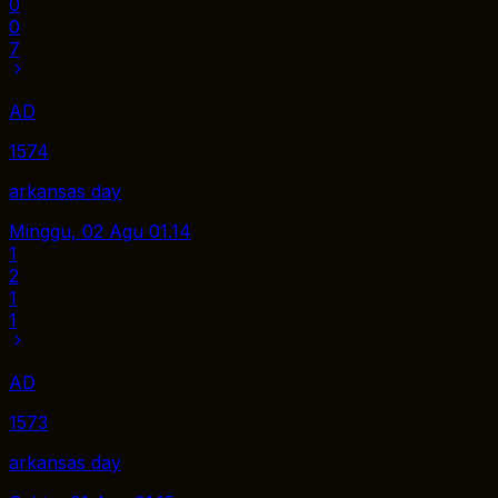
0
0
7
AD
1574
arkansas day
Minggu, 02 Agu
01.14
1
2
1
1
AD
1573
arkansas day