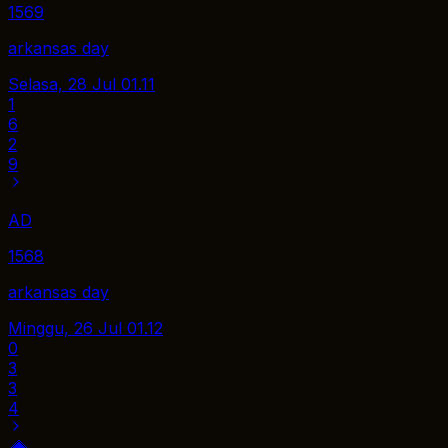
1569
arkansas day
Selasa, 28 Jul
01.11
1
6
2
9
AD
1568
arkansas day
Minggu, 26 Jul
01.12
0
3
3
4