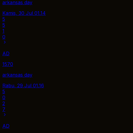
arkansas day
Kamis, 30 Jul
01.14
5
5
1
0
AD
1570
arkansas day
Rabu, 29 Jul
01.16
5
0
2
7
AD