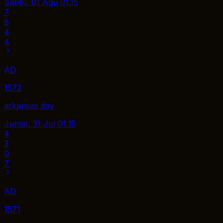
Sabtu, 01 Agu
01.15
7
8
4
4
AD
1572
arkansas day
Jumat, 31 Jul
01.15
4
3
0
7
AD
1571