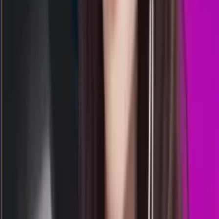
09.40
7
1
3
6
OG
2627
oregon 09.00 wib
Minggu, 09 Agu
Buka
09.00
08.45