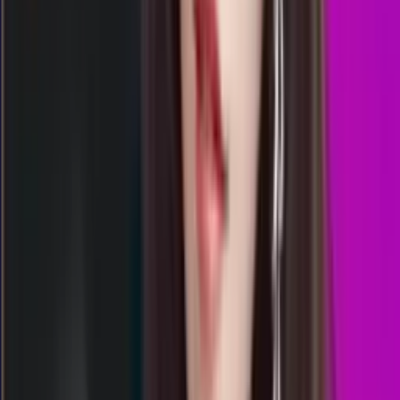
Minggu, 09 Agu
Buka
10.00
09.50
5
3
5
7
NW
2620
new jersey evening
Minggu, 09 Agu
Buka
10.00