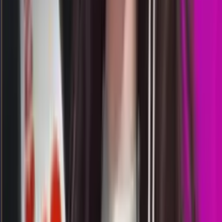
FE
1841
florida evening
Minggu, 09 Agu
Buka
08.45
08.30
9
6
9
7
CF
1841