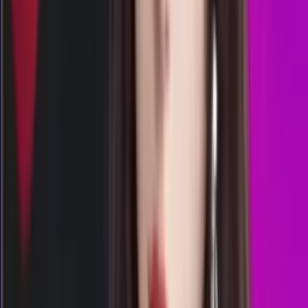
1841
indiana evening
Minggu, 09 Agu
Buka
09.50
09.40
4
8
8
2
VN
1841
virginia night