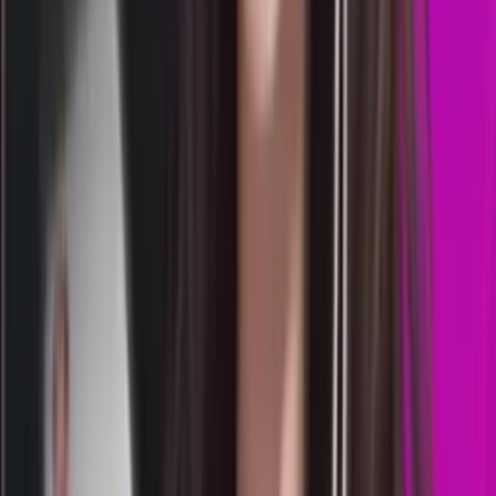
1
7
3
0
OK
2627
osaka lottery
Minggu, 09 Agu
Buka
09.00
08.50
5
6
2
7