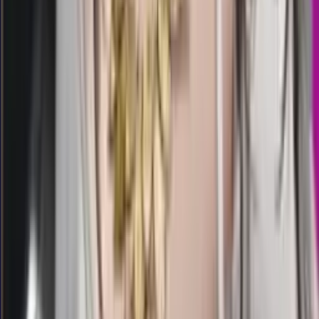
1841
tennessee evening
Minggu, 09 Agu
Buka
06.30
06.00
8
4
4
1
OE
2627
oregon 06.00 wib