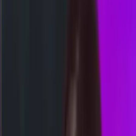
17.45
17.30
5
1
0
2
MP
2626
malibucitypools
Sabtu, 08 Agu
Buka
00.00