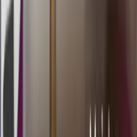
3
MO
1796
morocco quatro 03:00 wib
Minggu, 09 Agu
Buka
03.00
02.50
1
8
8
3
OR