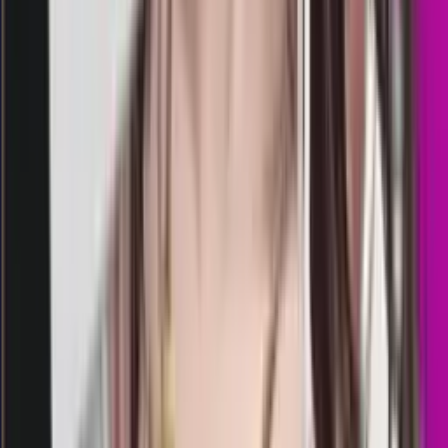
06.45
0
4
7
1
WE
2627
washington dc evening
Minggu, 09 Agu
Buka
07.00
06.45
3