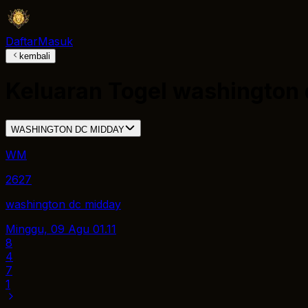
Daftar
Masuk
kembali
Keluaran Togel
washington 
WASHINGTON DC MIDDAY
WM
2627
washington dc midday
Minggu, 09 Agu
01.11
8
4
7
1