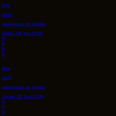
WM
2626
washington dc midday
Sabtu, 08 Agu
01.09
9
8
9
0
WM
2625
washington dc midday
Jumat, 07 Agu
01.08
3
5
4