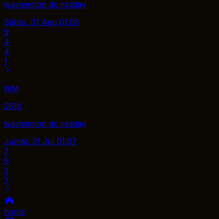
washington dc midday
Sabtu, 01 Agu
01.08
9
4
4
1
WM
2618
washington dc midday
Jumat, 31 Jul
01.07
7
9
3
7
home