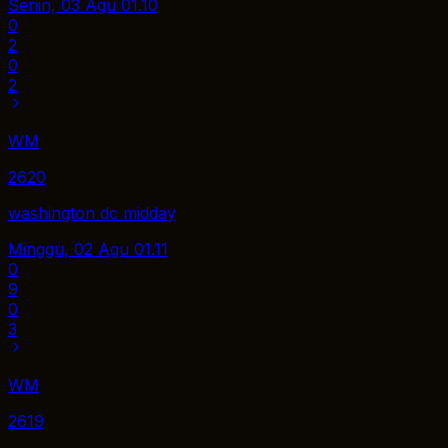
Senin, 03 Agu
01.10
0
2
0
2
WM
2620
washington dc midday
Minggu, 02 Agu
01.11
0
9
0
3
WM
2619