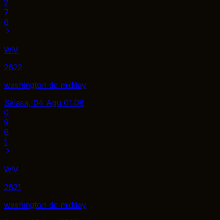
2
7
6
WM
2622
washington dc midday
Selasa, 04 Agu
01.08
0
9
6
1
WM
2621
washington dc midday