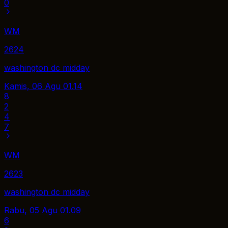
0
WM
2624
washington dc midday
Kamis, 06 Agu
01.14
8
2
4
7
WM
2623
washington dc midday
Rabu, 05 Agu
01.09
6