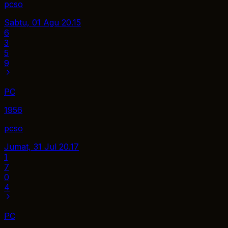
pcso
Sabtu, 01 Agu
20.15
6
3
5
9
PC
1956
pcso
Jumat, 31 Jul
20.17
1
7
0
4
PC