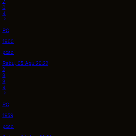
7
0
4
PC
1960
pcso
Rabu, 05 Agu
20.22
2
8
8
4
PC
1959
pcso