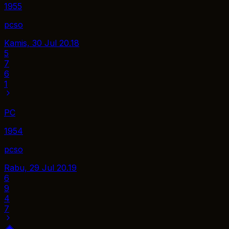
1955
pcso
Kamis, 30 Jul
20.18
5
7
6
1
PC
1954
pcso
Rabu, 29 Jul
20.19
6
9
4
7