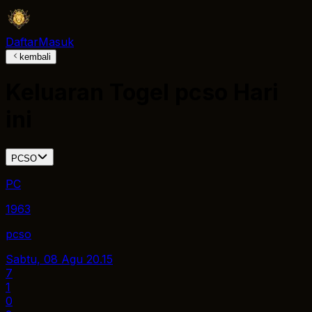
Daftar
Masuk
kembali
Keluaran Togel
pcso
Hari
ini
PCSO
PC
1963
pcso
Sabtu, 08 Agu
20.15
7
1
0