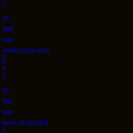
2
PC
1962
pcso
Jumat, 07 Agu
20.17
6
9
6
4
PC
1961
pcso
Kamis, 06 Agu
20.18
3