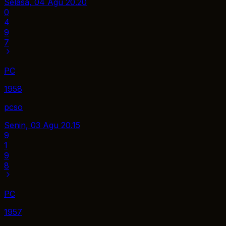
Selasa, 04 Agu
20.20
0
4
9
7
PC
1958
pcso
Senin, 03 Agu
20.15
9
1
9
8
PC
1957