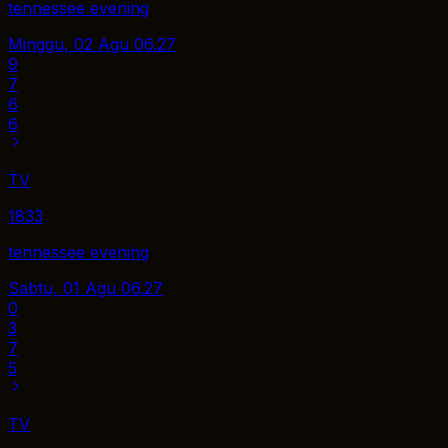
tennessee evening
Minggu, 02 Agu
06.27
9
7
6
6
TV
1833
tennessee evening
Sabtu, 01 Agu
06.27
0
3
7
5
TV