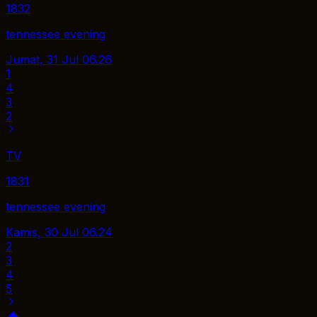
1832
tennessee evening
Jumat, 31 Jul
06.26
1
4
3
2
TV
1831
tennessee evening
Kamis, 30 Jul
06.24
2
3
4
5