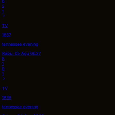
8
2
1
TV
1837
tennessee evening
Rabu, 05 Agu
06.27
8
1
9
1
TV
1836
tennessee evening