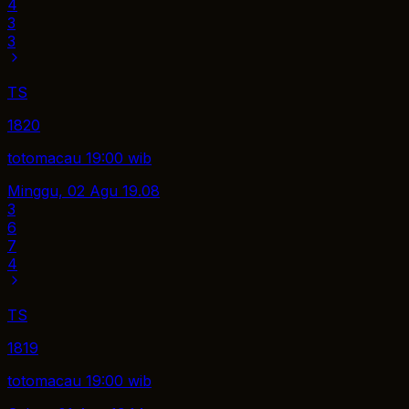
4
3
3
TS
1820
totomacau 19:00 wib
Minggu, 02 Agu
19.08
3
6
7
4
TS
1819
totomacau 19:00 wib