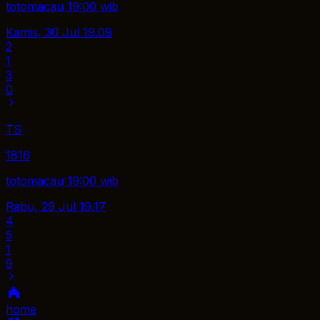
totomacau 19:00 wib
Kamis, 30 Jul
19.09
2
1
3
0
TS
1816
totomacau 19:00 wib
Rabu, 29 Jul
19.17
4
5
1
9
home