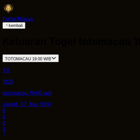
Daftar
Masuk
kembali
Keluaran Togel
totomacau 1
TOTOMACAU 19:00 WIB
TS
1825
totomacau 19:00 wib
Jumat, 07 Agu
19.10
6
3
0
3