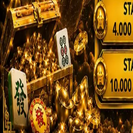
6.Wajib menunjukkan screenshot dan hasil scatter kepa
7.Wajib Posting Screen Shoot Scatter di grup bebas dan
Wajib HASTAGE
#SCATTERMAHJONG
#SCATTERTSG4D
#eventtsg4d
8.Dilarang lanjut bermain sebelum claim bonus selesai dib
9.Melakukan kecurangan dalam bentuk apapun akan me
10.Semua keputusan TSG4d Mutlak & tidak bisa di ganggu
home
explore