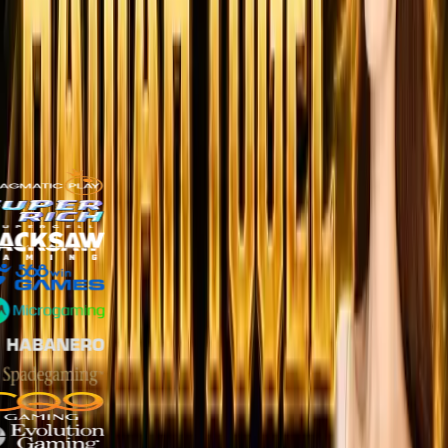
online
online