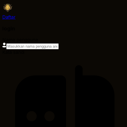
Daftar
login
Nama pengguna
Kata sandi